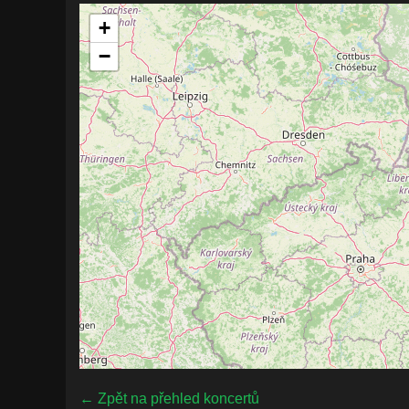
+
−
← Zpět na přehled koncertů