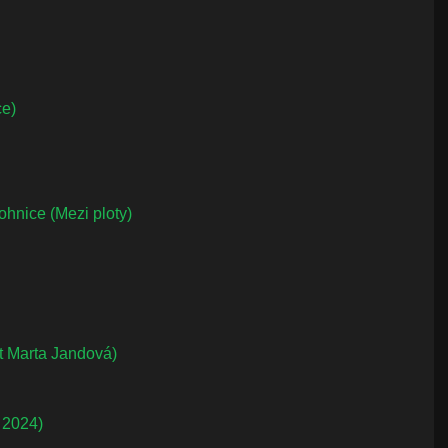
ce)
hnice (Mezi ploty)
t Marta Jandová)
 2024)