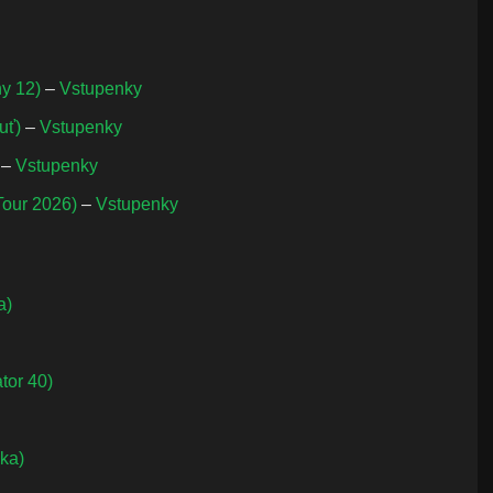
hy 12)
–
Vstupenky
ouť)
–
Vstupenky
)
–
Vstupenky
Tour 2026)
–
Vstupenky
a)
tor 40)
ika)