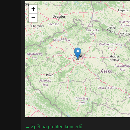
+
−
← Zpět na přehled koncertů