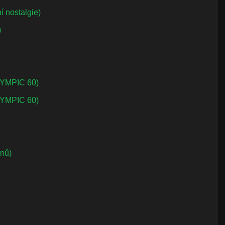
 nostalgie)
)
LYMPIC 60)
LYMPIC 60)
anů)