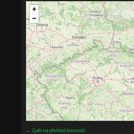
+
−
← Zpět na přehled koncertů