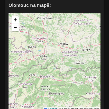
Olomouc na mapě:
+
−
Leaflet
|
© OpenStreetMap contributors