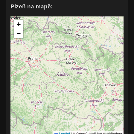
Plzeň na mapě:
+
−
Leaflet
|
© OpenStreetMap contributors