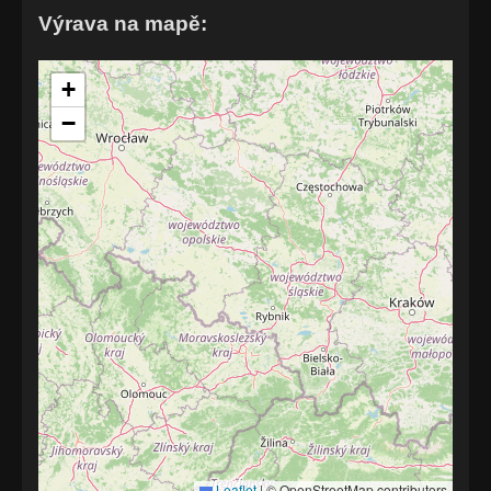
Výrava na mapě:
+
−
Leaflet
|
© OpenStreetMap contributors