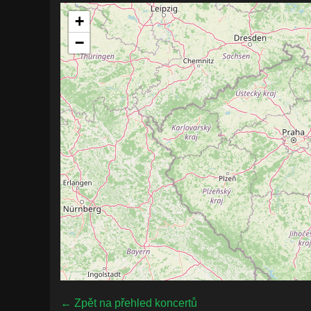
+
−
← Zpět na přehled koncertů