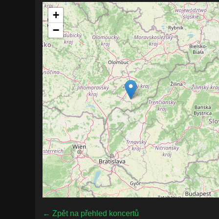
+
−
← Zpět na přehled koncertů