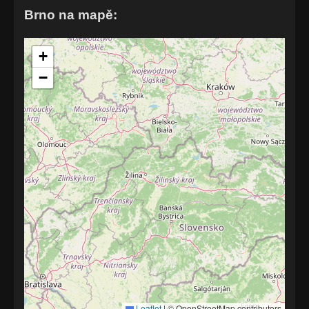
Brno na mapě:
+
−
Leaflet
|
© OpenStreetMap contributors