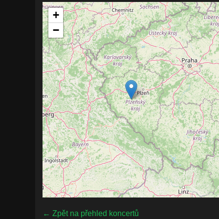
+
−
← Zpět na přehled koncertů