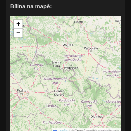
Bílina na mapě:
+
−
Leaflet
|
© OpenStreetMap contributors